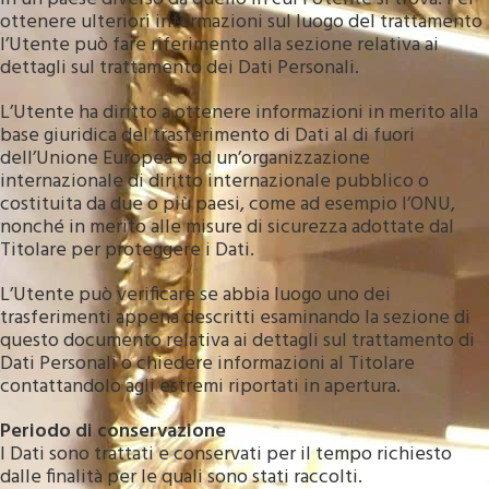
ottenere ulteriori informazioni sul luogo del trattamento
l’Utente può fare riferimento alla sezione relativa ai
dettagli sul trattamento dei Dati Personali.
L’Utente ha diritto a ottenere informazioni in merito alla
base giuridica del trasferimento di Dati al di fuori
dell’Unione Europea o ad un’organizzazione
internazionale di diritto internazionale pubblico o
costituita da due o più paesi, come ad esempio l’ONU,
nonché in merito alle misure di sicurezza adottate dal
Titolare per proteggere i Dati.
L’Utente può verificare se abbia luogo uno dei
trasferimenti appena descritti esaminando la sezione di
questo documento relativa ai dettagli sul trattamento di
Dati Personali o chiedere informazioni al Titolare
contattandolo agli estremi riportati in apertura.
Periodo di conservazione
I Dati sono trattati e conservati per il tempo richiesto
dalle finalità per le quali sono stati raccolti.