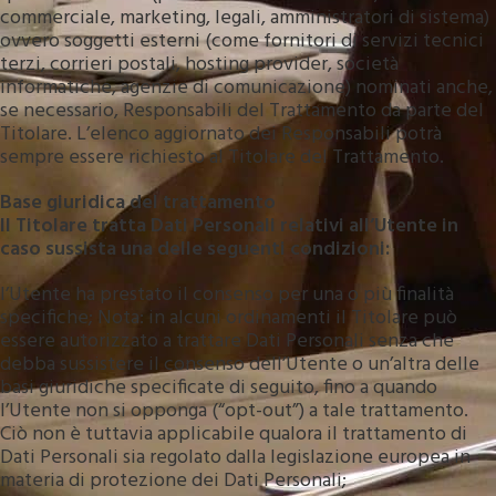
commerciale, marketing, legali, amministratori di sistema)
ovvero soggetti esterni (come fornitori di servizi tecnici
terzi, corrieri postali, hosting provider, società
informatiche, agenzie di comunicazione) nominati anche,
se necessario, Responsabili del Trattamento da parte del
Titolare. L’elenco aggiornato dei Responsabili potrà
sempre essere richiesto al Titolare del Trattamento.
Base giuridica del trattamento
Il Titolare tratta Dati Personali relativi all’Utente in
caso sussista una delle seguenti condizioni:
l’Utente ha prestato il consenso per una o più finalità
specifiche; Nota: in alcuni ordinamenti il Titolare può
essere autorizzato a trattare Dati Personali senza che
debba sussistere il consenso dell’Utente o un’altra delle
basi giuridiche specificate di seguito, fino a quando
l’Utente non si opponga (“opt-out”) a tale trattamento.
Ciò non è tuttavia applicabile qualora il trattamento di
Dati Personali sia regolato dalla legislazione europea in
materia di protezione dei Dati Personali;