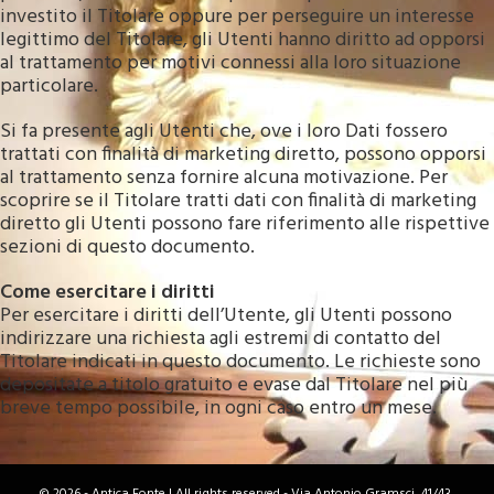
investito il Titolare oppure per perseguire un interesse
legittimo del Titolare, gli Utenti hanno diritto ad opporsi
al trattamento per motivi connessi alla loro situazione
particolare.
Si fa presente agli Utenti che, ove i loro Dati fossero
trattati con finalità di marketing diretto, possono opporsi
al trattamento senza fornire alcuna motivazione. Per
scoprire se il Titolare tratti dati con finalità di marketing
diretto gli Utenti possono fare riferimento alle rispettive
sezioni di questo documento.
Come esercitare i diritti
Per esercitare i diritti dell’Utente, gli Utenti possono
indirizzare una richiesta agli estremi di contatto del
Titolare indicati in questo documento. Le richieste sono
depositate a titolo gratuito e evase dal Titolare nel più
breve tempo possibile, in ogni caso entro un mese.