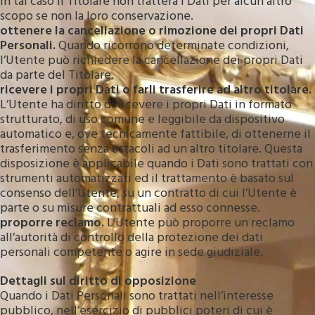
In tal caso il Titolare non tratterà i Dati per alcun altro
scopo se non la loro conservazione.
ottenere la cancellazione o rimozione dei propri Dati
Personali.
Quando ricorrono determinate condizioni,
l’Utente può richiedere la cancellazione dei propri Dati
da parte del Titolare.
ricevere i propri Dati o farli trasferire ad altro titolare.
L’Utente ha diritto di ricevere i propri Dati in formato
strutturato, di uso comune e leggibile da dispositivo
automatico e, ove tecnicamente fattibile, di ottenerne il
trasferimento senza ostacoli ad un altro titolare. Questa
disposizione è applicabile quando i Dati sono trattati con
strumenti automatizzati ed il trattamento è basato sul
consenso dell’Utente, su un contratto di cui l’Utente è
parte o su misure contrattuali ad esso connesse.
proporre reclamo.
L’Utente può proporre un reclamo
all’autorità di controllo della protezione dei dati
personali competente o agire in sede giudiziale.
Dettagli sul diritto di opposizione
Quando i Dati Personali sono trattati nell’interesse
pubblico, nell’esercizio di pubblici poteri di cui è