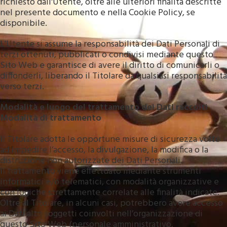
richiesto dall'Utente, oltre alle ulteriori finalità descritte
nel presente documento e nella Cookie Policy, se
disponibile.
L'Utente si assume la responsabilità dei Dati Personali di
terzi ottenuti, pubblicati o condivisi mediante questo
Sito Web e garantisce di avere il diritto di comunicarli o
diffonderli, liberando il Titolare da qualsiasi responsabilità
verso terzi.
Modalità e luogo del trattamento dei Dati raccolti
Modalità di trattamento
Il Titolare adotta le opportune misure di sicurezza volte
ad impedire l’accesso, la divulgazione, la modifica o la
distruzione non autorizzate dei Dati Personali.
Il trattamento viene effettuato mediante strumenti
informatici e/o telematici, con modalità organizzative e
con logiche strettamente correlate alle finalità indicate.
Oltre al Titolare, in alcuni casi, potrebbero avere accesso
ai Dati altri soggetti coinvolti nell’organizzazione di
questo Sito Web (personale amministrativo,