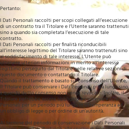
Pertanto:
I Dati Personali raccolti per scopi collegati all’esecuzione
di un contratto tra il Titolare e l’Utente saranno trattenuti
sino a quando sia completata l’esecuzione di tale
contratto.
I Dati Personali raccolti per finalità riconducibili
all’interesse legittimo del Titolare saranno trattenuti sino
al soddisfacimento di tale interesse. L’Utente può
ottenere ulteriori informazioni in merito all’interesse
legittimo perseguito dal Titolare nelle relative sezioni di
questo documento o contattando il Titolare.
Quando il trattamento è basato sul consenso dell’Utente,
il Titolare può conservare i Dati Personali più a lungo sino
a quando detto consenso non venga revocato. Inoltre, il
Titolare potrebbe essere obbligato a conservare i Dati
Personali per un periodo più lungo in ottemperanza ad
un obbligo di legge o per ordine di un’autorità.
Al termine del periodo di conservazione i Dati Personali