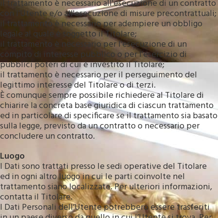
il trattamento è necessario all'esecuzione di un contratto
con l’Utente e/o all'esecuzione di misure precontrattuali;
il trattamento è necessario per adempiere un obbligo
legale al quale è soggetto il Titolare;
il trattamento è necessario per l'esecuzione di un
compito di interesse pubblico o per l'esercizio di
pubblici poteri di cui è investito il Titolare;
il trattamento è necessario per il perseguimento del
legittimo interesse del Titolare o di terzi.
È comunque sempre possibile richiedere al Titolare di
chiarire la concreta base giuridica di ciascun trattamento
ed in particolare di specificare se il trattamento sia basato
sulla legge, previsto da un contratto o necessario per
concludere un contratto.
Luogo
I Dati sono trattati presso le sedi operative del Titolare
ed in ogni altro luogo in cui le parti coinvolte nel
trattamento siano localizzate. Per ulteriori informazioni,
contatta il Titolare.
I Dati Personali dell’Utente potrebbero essere trasferiti
in un paese diverso da quello in cui l’Utente si trova. Per