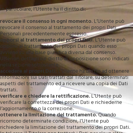
In particolare, l’Utente ha il diritto di:
revocare il consenso in ogni momento.
L’Utente può
revocare il consenso al trattamento dei propri Dati
Personali precedentemente espresso.
opporsi al trattamento dei propri Dati.
L’Utente può
opporsi al trattamento dei propri Dati quando esso
avviene su una base giuridica diversa dal consenso.
Ulteriori dettagli sul diritto di opposizione sono indicati
nella sezione sottostante.
accedere ai propri Dati.
L’Utente ha diritto ad ottenere
informazioni sui Dati trattati dal Titolare, su determinati
aspetti del trattamento ed a ricevere una copia dei Dati
trattati.
verificare e chiedere la rettificazione.
L’Utente può
verificare la correttezza dei propri Dati e richiederne
l’aggiornamento o la correzione.
ottenere la limitazione del trattamento.
Quando
ricorrono determinate condizioni, l’Utente può
richiedere la limitazione del trattamento dei propri Dati.