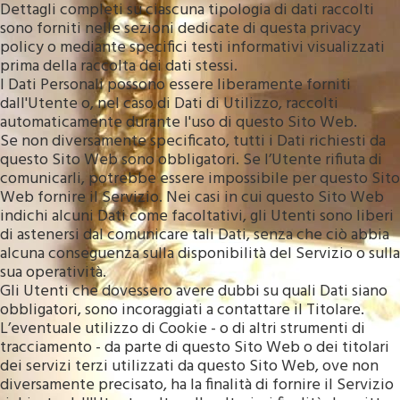
Dettagli completi su ciascuna tipologia di dati raccolti
sono forniti nelle sezioni dedicate di questa privacy
policy o mediante specifici testi informativi visualizzati
prima della raccolta dei dati stessi.
I Dati Personali possono essere liberamente forniti
dall'Utente o, nel caso di Dati di Utilizzo, raccolti
automaticamente durante l'uso di questo Sito Web.
Se non diversamente specificato, tutti i Dati richiesti da
questo Sito Web sono obbligatori. Se l’Utente rifiuta di
comunicarli, potrebbe essere impossibile per questo Sito
Web fornire il Servizio. Nei casi in cui questo Sito Web
indichi alcuni Dati come facoltativi, gli Utenti sono liberi
di astenersi dal comunicare tali Dati, senza che ciò abbia
alcuna conseguenza sulla disponibilità del Servizio o sulla
sua operatività.
Gli Utenti che dovessero avere dubbi su quali Dati siano
obbligatori, sono incoraggiati a contattare il Titolare.
L’eventuale utilizzo di Cookie - o di altri strumenti di
tracciamento - da parte di questo Sito Web o dei titolari
dei servizi terzi utilizzati da questo Sito Web, ove non
diversamente precisato, ha la finalità di fornire il Servizio