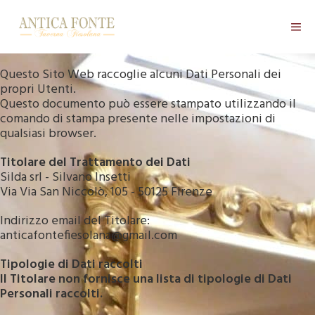
Salta
al
contenuto
Attiv
men
Questo Sito Web raccoglie alcuni Dati Personali dei
propri Utenti.
Questo documento può essere stampato utilizzando il
comando di stampa presente nelle impostazioni di
qualsiasi browser.
Titolare del Trattamento dei Dati
Silda srl - Silvano Insetti
Via Via San Niccolò, 105 - 50125 Firenze
Indirizzo email del Titolare:
anticafontefiesolana@gmail.com
Tipologie di Dati raccolti
Il Titolare non fornisce una lista di tipologie di Dati
Personali raccolti.