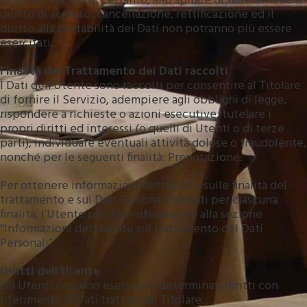
saranno cancellati. Pertanto, allo spirare di tale termine il
diritto di accesso, cancellazione, rettificazione ed il
diritto alla portabilità dei Dati non potranno più essere
esercitati.
Finalità del Trattamento dei Dati raccolti
I Dati dell’Utente sono raccolti per consentire al Titolare
di fornire il Servizio, adempiere agli obblighi di legge,
rispondere a richieste o azioni esecutive, tutelare i
propri diritti ed interessi (o quelli di Utenti o di terze
parti), individuare eventuali attività dolose o fraudolente,
nonché per le seguenti finalità: Prenotazione.
Per ottenere informazioni dettagliate sulle finalità del
trattamento e sui Dati Personali trattati per ciascuna
finalità, l’Utente può fare riferimento alla sezione
“Informazioni dettagliate sul trattamento dei Dati
Personali”.
Diritti dell’Utente
Gli Utenti possono esercitare determinati diritti con
riferimento ai Dati trattati dal Titolare.